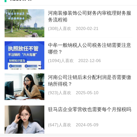
- 依据《关于个人独资企业和合伙企业投资者征收
个人所得税的规定》（财税[2000]91号）的规定，
河南装修装饰公司财务内审梳理财务服
务流程裕
个人独资企业和合伙企业注销后，原投资者取得的生
(308)人喜欢
2020-02-21
产经营所得应按照“个体工商户的生产经营所得”项目
计征个人所得税。对于有限责任公司和股份有限公
中牟一般纳税人公司税务注销需要注意
司，注销时将未分配利润分配给自然人股东时，股东
哪些？
需就“利息、股息、红利所得”缴纳个人所得税，税率
(1094)人喜欢
2022-12-06
为20%。
河南公司注销后未分配利润是否需要缴
- 以一个具体的例子来说明，某有限责任公司注销
纳所得税？
时，其未分配利润总额为100万元，若全部分配给一
(923)人喜欢
2025-05-10
位自然人股东，那么该股东需缴纳的个人所得税为
100万元乘以20%，即20万元。
驻马店企业零营收也需要每个月报税吗
企业股东的税务处理
(647)人喜欢
2024-05-09