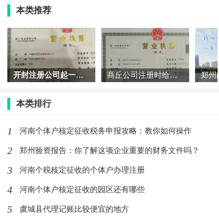
- 对于居民企业之间的股息、红利等权益性投资收
本类推荐
益，其中符合条件的部分可视为免税收入。因此，若
河南注册中字头公司
注销公司的法人股东是企业，那
么该企业从被注销公司分得的未分配利润在符合相关
条件的情况下可作免税收入处理，无需再次缴纳企业
开封注册公司起一个好的公司名称有哪些技巧？
商丘公司注册时给公司起名字可以用成语吗
所得税。
- 例如，A公司注销时，将50万元的未分配利润分
本类排行
配给其股东B公司（B公司也是居民企业），则B公司
1
取得的这50万元无需再次缴纳企业所得税。
河南个体户核定征收税务申报攻略：教你如何操作
2
郑州验资报告：你了解这项企业重要的财务文件吗？
特殊情况下的税务处理及考虑因素
3
河南个税核定征收的个体户办理注册
清算所得的税务处理
4
河南个体户核定征收的园区还有哪些
- 当公司清算所得（即企业的全部资产可变现价值
5
虞城县代理记账比较便宜的地方