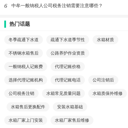
或交易价格减去资产净值、清算费用及相关税费后的
6
中牟一般纳税人公司税务注销需要注意哪些？
余额）大于零时，在缴纳完清算所得的企业所得税
后，剩余的未分配利润再进行上述分配时的税务处
热门话题
理。
冬季疏通下水道
疏通下水道季节性
水箱材质
- 比如某公司在清算时，资产可变现价值为200万
元，资产净值为120万元，清算费用及相关税费为10
不锈钢水箱售后
公路养护作业资质
万元，那么清算所得为200万元减去120万元再减去
一般纳税人记账费
代理记账价格
10万元，等于70万元。假设企业所得税税率为
25%，则需缴纳的企业所得税为70万元乘以25%，
选择代理记账机构
代理记账电话
公司注销后
即17.5万元。在完成清算所得税的缴纳后，剩余的
未分配利润再按照之前的规则进行处理。
公司税务注销
水箱常见质量问题
水箱质保外维修
税收优惠与政策考虑
水箱售后更换配件
安装水箱基础
水箱厂家上门安装
水箱厂家售后维修
- 在某些地区或特定行业中，可能存在特殊的税收