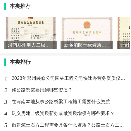
请的费用,漯河公路养护资质
本类推荐
(587)人喜欢
2026-04-29
河南公路养护资质延续申请的材料清单
有哪些,河南公路养护资质延
(814)人喜欢
2026-03-22
河南郑州电力二级资质输变电二级资质转让股权
新乡消防一级资质转让,新乡消防专包资质转让股权叶
本类排行
1
2023年郑州装修公司园林工程公司快速办劳务资质仅几万元
2
修公路都需要用到哪些资质？
3
在河南本地从事公路桥梁工程施工需要什么资质
4
巩义房建二级资质新办或做资质增项有哪些要求？
5
做建筑土石方工程需要具备什么资质？公路土石方工程资质要求。