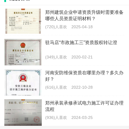
程；各类城市广场、地面停车场硬质铺装以及单项合同
郑州建筑企业申请资质升级时需要准备
额4000万以下的市政综合工程。
哪些人员资质证明材料？
(720)人喜欢
2025-04-18
标签：
市政二级资质
安全生产许可证
股权转让
驻马店“市政施工三”资质股权转让澄
最新文章
(349)人喜欢
2020-02-21
河南代办公路养护作业资质延期,洛阳申
请公路养护资质续期,三门
河南安防维保资质在哪里办理？多久办
好？
(962)人喜欢
2026-04-29
(616)人喜欢
2022-10-28
河南公路养护作业单位资质证书的等级
是如何划分的,许昌代办公路
郑州承装承修承试电力施工许可证办理
流程
(953)人喜欢
2026-04-29
(936)人喜欢
2024-03-25
河南公路养护作业单位资质证书延续申