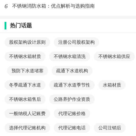
二级可以承接高度100米以下的钢结构项目。
6
不锈钢消防水箱：优点解析与选购指南
热门话题
标签：
钢结构一级资质
钢结构贰级资质
股权架构设计原则
注册公司股权架构
最新文章
不锈钢水箱材质
不锈钢水箱清洗
不锈钢水箱供应
西安不锈钢水箱厂家,西安不锈钢水箱的
清洗频率和水箱的材质有关
预防下水道堵塞
疏通下水道机构
(656)人喜欢
2026-05-08
冬季疏通下水道
疏通下水道季节性
水箱材质
西安不锈钢水箱供应,西安清洗不锈钢水
不锈钢水箱售后
公路养护作业资质
箱的费用大概是多少？
(844)人喜欢
2026-05-08
一般纳税人记账费
代理记账价格
西安不锈钢水箱供应商,西安不锈钢水箱
选择代理记账机构
代理记账电话
公司注销后
的清洗周期一般是多久？