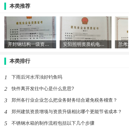
本类推荐
5、林州：房建二级、市政二级、钢结构二级、装修一
级、防水一级、劳务、模板、结构补强，有安许证。
开封钢结构一级资质转让开封钢结构贰级资质转让澄
​安阳照明资质机电专包一级资质转让股权叶
建筑施工公司股权转让，名下有两项专包施工资质“钢结‌‌
本类排行
构工程专业承包叁级、地基基础工程专业承包叁级”等，
施工用的“安全生产许可证”也已经办好了，现在公司股
1
下雨后河水浑浊好钓鱼吗
权整体转让，可快速过户变更，现股东们都在本地，可
2
快件离开发往中心是什么意思?
随时配合。,钢结构二级资质，处于中间的位置，下面还
3
郑州各行业企业怎么把业务财务结合避免税务稽查？
有钢结构三级资质，上面还有钢结构一级资质，在接施
4
郑州建筑资质增项与资质升级相比哪个更能节省成本？
工项目时，一般是和房建二级资质配套的比较多一些，
5
房建二资质可以承接高度100米以下的楼房项目，钢结构
不锈钢水箱的制作流程包括以下几个步骤