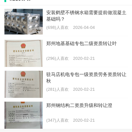
安装鹤壁不锈钢水箱需要提前做混凝土
基础吗？
带有钢结构施工资质的公司股权转让：
(698)人喜欢
2026-04-04
1、开封：房建三级、钢结构三级、地基基础三级、装修
郑州地基基础专包二级资质转让叶
装饰二级、幕墙二级、劳务，有安许证，包变更，可迁
(296)人喜欢
2020-02-21
出。
驻马店机电专包一级资质劳务资质转让
2、开封：房建三级、钢结构三级、环保三级、装修二
秋
级、防水二级，模板脚手架，有安许证。
(281)人喜欢
2020-02-21
3、郑州：钢结构一级，包变更。
郑州钢结构二资质升级和转让澄
4、新乡：机电二级、钢结构二级、房建三级、市政三
(347)人喜欢
2020-02-21
级，有安许。